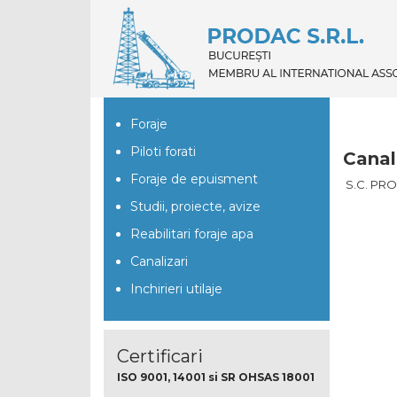
Foraje
Piloti forati
Canal
Foraje de epuisment
S.C. PROD
Studii, proiecte, avize
Reabilitari foraje apa
Canalizari
Inchirieri utilaje
Certificari
ISO 9001, 14001 si SR OHSAS 18001