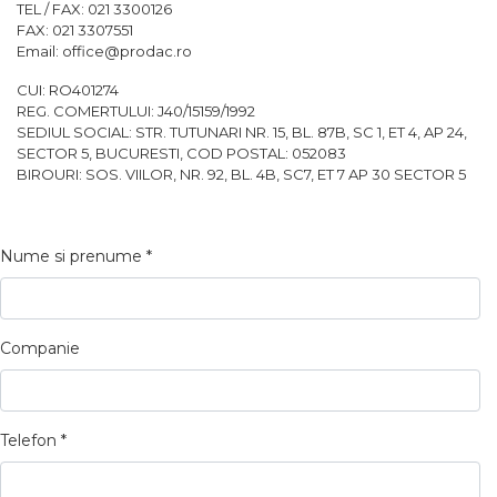
TEL / FAX: 021 3300126
FAX: 021 3307551
Email: office@prodac.ro
CUI: RO401274
REG. COMERTULUI: J40/15159/1992
SEDIUL SOCIAL: STR. TUTUNARI NR. 15, BL. 87B, SC 1, ET 4, AP 24,
SECTOR 5, BUCURESTI, COD POSTAL: 052083
BIROURI: SOS. VIILOR, NR. 92, BL. 4B, SC7, ET 7 AP 30 SECTOR 5
Nume si prenume
*
Companie
Telefon
*